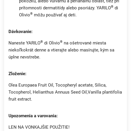
pokožku, alebo vulvárnu a perianálnu oblasť, tiež pri
®
prítomnosti dermatitídy alebo psoriázy. YARILO
di
®
Olivio
môžu používať aj deti.
Dávkovanie:
®
®
Naneste YARILO
di Olivio
na ošetrované miesta
niekoľkokrát denne a vtierajte alebo masírujte, kým sa
úplne nevstrebe.
Zloženie:
Olea Europaea Fruit Oil, Tocopheryl acetate, Silica,
Tocopherol, Helianthus Annuus Seed Oil,Vanilla plantifolia
fruit extract.
Upozornenia a varovania:
LEN NA VONKAJŠIE POUŽITIE!