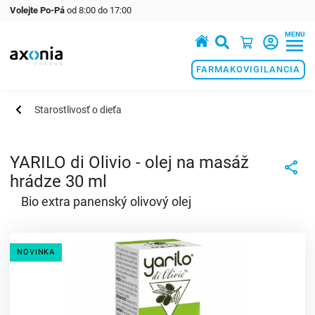
Volejte Po-Pá
od 8:00 do 17:00
MENU
Prémiové produkty v oblasti zdraví a krásy
FARMAKOVIGILANCIA
Starostlivosť o dieťa
YARILO di Olivio - olej na masáž
hrádze 30 ml
Bio extra panenský olivový olej
NOVINKA