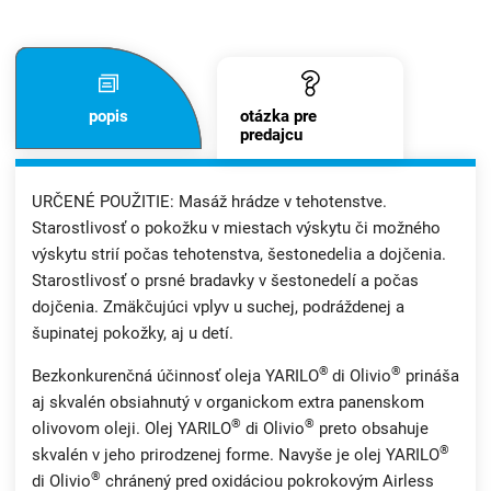
popis
otázka pre
predajcu
URČENÉ POUŽITIE: Masáž hrádze v tehotenstve.
Starostlivosť o pokožku v miestach výskytu či možného
výskytu strií počas tehotenstva, šestonedelia a dojčenia.
Starostlivosť o prsné bradavky v šestonedelí a počas
dojčenia. Zmäkčujúci vplyv u suchej, podráždenej a
šupinatej pokožky, aj u detí.
®
®
Bezkonkurenčná účinnosť oleja YARILO
di Olivio
prináša
aj skvalén obsiahnutý v organickom extra panenskom
®
®
olivovom oleji. Olej YARILO
di Olivio
preto obsahuje
®
skvalén v jeho prirodzenej forme. Navyše je olej YARILO
®
di Olivio
chránený pred oxidáciou pokrokovým Airless