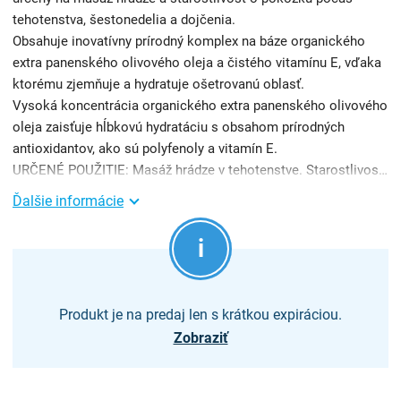
tehotenstva, šestonedelia a dojčenia.
Obsahuje inovatívny prírodný komplex na báze organického
extra panenského olivového oleja a čistého vitamínu E, vďaka
ktorému zjemňuje a hydratuje ošetrovanú oblasť.
Vysoká koncentrácia organického extra panenského olivového
oleja zaisťuje hĺbkovú hydratáciu s obsahom prírodných
antioxidantov, ako sú polyfenoly a vitamín E.
URČENÉ POUŽITIE: Masáž hrádze v tehotenstve. Starostlivosť o pokožku v miestach výskytu či možného výskytu str ...
Ďalšie informácie
Produkt je na predaj len s krátkou expiráciou.
Zobraziť