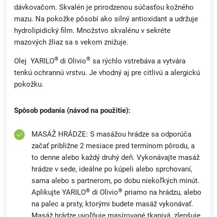
dávkovačom. Skvalén je prirodzenou súčasťou kožného
mazu. Na pokožke pôsobí ako silný antioxidant a udržuje
hydrolipidický film. Množstvo skvalénu v sekréte
mazových žliaz sa s vekom znižuje.
®
®
Olej YARILO
di Olivio
sa rýchlo vstrebáva a vytvára
tenkú ochrannú vrstvu. Je vhodný aj pre citlivú a alergickú
pokožku.
Spôsob podania (návod na použitie):
MASÁŽ HRÁDZE: S masážou hrádze sa odporúča
začať približne 2 mesiace pred termínom pôrodu, a
to denne alebo každý druhý deň. Vykonávajte masáž
hrádze v sede, ideálne po kúpeli alebo sprchovaní,
sama alebo s partnerom, po dobu niekoľkých minút.
®
®
Aplikujte YARILO
di Olivio
priamo na hrádzu, alebo
na palec a prsty, ktorými budete masáž vykonávať.
Masáž hrádze uvoľňuje masírované tkanivá, zlepšuje