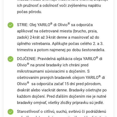
ich pružnosť a odolnosť voči zvýšenému napätiu
počas pôrodu.
®
®
STRIE: Olej YARILO
di Olivio
sa odporúča
aplikovať na ošetrované miesta (brucho, prsia,
zadok) 2-krát až 3-krát denne a masírovať až do
úplného vstrebania. Aplikujte počas celého 2. a 3.
trimestra a potom najmenej po dobu šestonedelia.
®
DOJČENIE: Pravidelná aplikácia oleja YARILO
di
®
Olivio
na prsné bradavky ich chráni pred
mikrotraumami súvisiacimi s dojčením. S
®
ošetrovaním prsných bradaviek olejom YARILO
di
®
Olivio
sa odporúča začať 15 dní pred pôrodom,
dvakrát alebo viackrát denne. Bradavky ošetrujte po
každom dojčení. Pred ďalším dojčením nie je nutné
bradavky omývať, všetky zložky prípravku sú jedlé.
Starostlivosť o citlivú, suchú, svrbivú či podráždenú