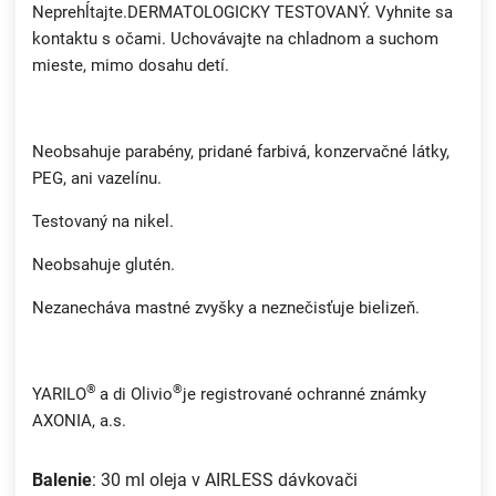
Neprehĺtajte.DERMATOLOGICKY TESTOVANÝ. Vyhnite sa
kontaktu s očami. Uchovávajte na chladnom a suchom
mieste, mimo dosahu detí.
Neobsahuje parabény, pridané farbivá, konzervačné látky,
PEG, ani vazelínu.
Testovaný na nikel.
Neobsahuje glutén.
Nezanecháva mastné zvyšky a neznečisťuje bielizeň.
®
®
YARILO
a di Olivio
je registrované ochranné známky
AXONIA, a.s.
Balenie
: 30 ml oleja v AIRLESS dávkovači