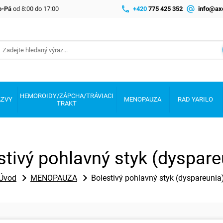
Po-Pá
od 8:00 do 17:00
+420
775 425 352
info@ax
HEMOROIDY/ZÁPCHA/TRÁVIACI
AZVY
MENOPAUZA
RAD YARILO
TRAKT
stivý pohlavný styk (dyspare
Úvod
MENOPAUZA
Bolestivý pohlavný styk (dyspareunia