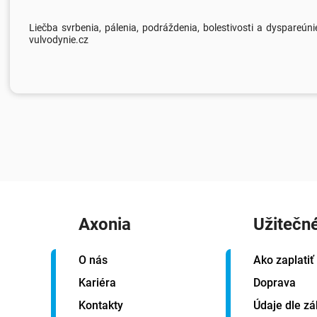
Liečba svrbenia, pálenia, podráždenia, bolestivosti a dyspareúnie
vulvodynie.cz
Axonia
Užitečn
O nás
Ako zaplatiť
Kariéra
Doprava
Kontakty
Údaje dle zá