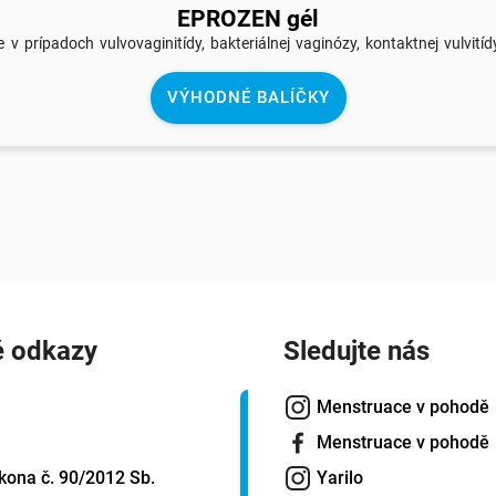
EPROZEN gél
 v prípadoch vulvovaginitídy, bakteriálnej vaginózy, kontaktnej vulvitídy
VÝHODNÉ BALÍČKY
é odkazy
Sledujte nás
Menstruace v pohodě
Menstruace v pohodě
kona č. 90/2012 Sb.
Yarilo