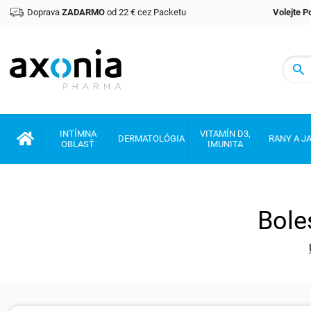
Doprava
ZADARMO
od 22 € cez Packetu
Volejte 
Prémiové produkty v oblasti zdraví a krásy
INTÍMNA
VITAMÍN D3,
DERMATOLÓGIA
RANY A J
OBLASŤ
IMUNITA
Bole