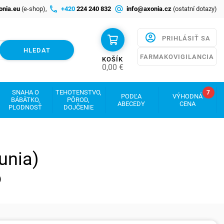
onia.eu
(e-shop),
+420
224 240 832
info@axonia.cz
(ostatní dotazy)
PRIHLÁSIŤ SA
HLEDAT
FARMAKOVIGILANCIA
KOŠÍK
0,00
€
SNAHA O
TEHOTENSTVO,
7
PODĽA
VÝHODNÁ
BÁBÄTKO,
PÔROD,
ABECEDY
CENA
PLODNOSŤ
DOJČENIE
unia)
)