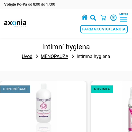
Volejte Po-Pá
od 8:00 do 17:00
MENU
Prémiové produkty v oblasti zdraví a krásy
FARMAKOVIGILANCIA
Intimní hygiena
Úvod
MENOPAUZA
Intímna hygiena
ODPORÚČAME
NOVINKA