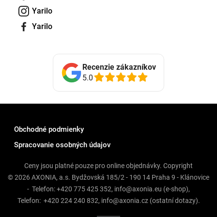
Yarilo
Yarilo
Recenzie zákazníkov
5.0
Obchodné podmienky
Spracovanie osobných údajov
Ceny jsou platné pouze pro online objednávky. Copyright
© 2026 AXONIA, a.s. Bydžovská 185/2 - 190 14 Praha 9 - Klánovice
- Telefon:
+420 775 425 352
,
info@axonia.eu
(e-shop),
Telefon:
+420 224 240 832
,
info@axonia.cz
(ostatní dotazy).