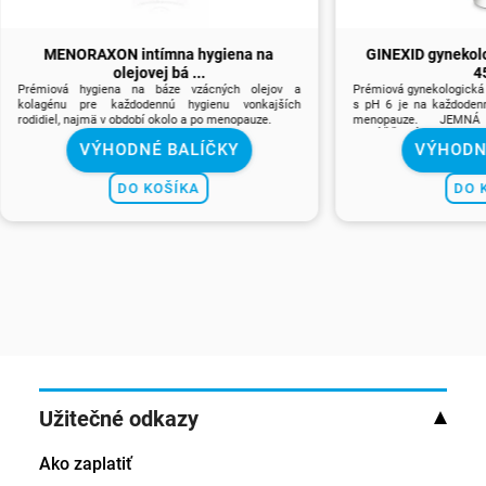
MENORAXON intímna hygiena na
GINEXID gynekolo
olejovej bá ...
45
Prémiová hygiena na báze vzácných olejov a
Prémiová gynekologická 
kolagénu pre každodennú hygienu vonkajších
s pH 6 je na každodenn
rodidiel, najmä v období okolo a po menopauze.
menopauze. JEMNÁ - UPOKOJUJÚCA -
ZVLÁČŇUJÚCA
VÝHODNÉ BALÍČKY
VÝHODN
DO KOŠÍKA
DO 
Užitečné odkazy
Ako zaplatiť