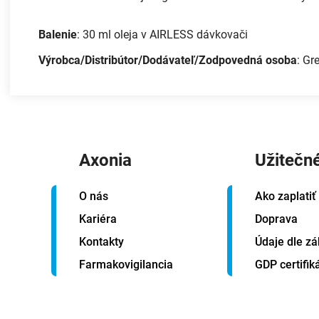
Balenie
: 30 ml oleja v AIRLESS dávkovači
Výrobca/Distribútor/Dodávateľ/Zodpovedná osoba
: Gr
Axonia
Užitečn
O nás
Ako zaplatiť
Kariéra
Doprava
Kontakty
Údaje dle zá
Farmakovigilancia
GDP certifik