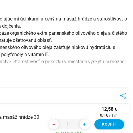
ojujúcimi účinkami určený na masáž hrádze a starostlivosť o
 dojčenia.
báze organického extra panenského olivového oleja a čistého
ratuje ošetrovanú oblasť.
nenského olivového oleja zaisťuje hĺbkovú hydratáciu s
polyfenoly a vitamín E.
URČENÉ POUŽITIE: Masáž hrádze v tehotenstve. Starostlivosť o pokožku v miestach výskytu či možného výskytu str ...
12,58
€
€
0,4
/ 1 ml
 na masáž hrádze 30
KOUPIT