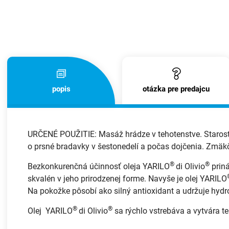
popis
otázka pre predajcu
URČENÉ POUŽITIE: Masáž hrádze v tehotenstve. Starostli
o prsné bradavky v šestonedelí a počas dojčenia. Zmäkču
®
®
Bezkonkurenčná účinnosť oleja YARILO
di Olivio
priná
skvalén v jeho prirodzenej forme. Navyše je olej YARILO
Na pokožke pôsobí ako silný antioxidant a udržuje hydr
®
®
Olej YARILO
di Olivio
sa rýchlo vstrebáva a vytvára te