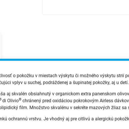
vosť o pokožku v miestach výskytu či možného výskytu strií poč
júci vplyv u suchej, podráždenej a šupinatej pokožky, aj u detí.
ša aj skvalén obsiahnutý v organickom extra panenskom olivov
®
®
di Olivio
chránený pred oxidáciou pokrokovým Airless dávko
olipidický film. Množstvo skvalénu v sekréte mazových žliaz sa 
nkú ochrannú vrstvu. Je vhodný aj pre citlivú a alergickú pokožk