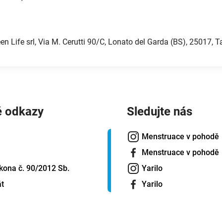
een Life srl, Via M. Cerutti 90/C, Lonato del Garda (BS), 25017,
é odkazy
Sledujte nás
Menstruace v pohodě
Menstruace v pohodě
kona č. 90/2012 Sb.
Yarilo
át
Yarilo