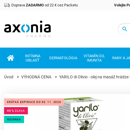
Doprava
ZADARMO
od 22 € cez Packetu
Volejte 
Prémiové produkty v oblasti zdraví a krásy
INTÍMNA
VITAMÍN D3,
DERMATOLÓGIA
RANY A J
OBLASŤ
IMUNITA
Úvod
VÝHODNÁ CENA
YARILO di Olivio - olej na masáž hrádze
KRÁTKÁ EXPIRACE DO 30. 11. 2026
45 %
ZĽAVA
NOVINKA