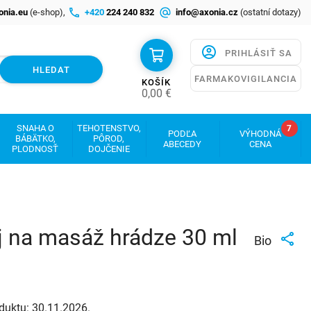
onia.eu
(e-shop),
+420
224 240 832
info@axonia.cz
(ostatní dotazy)
PRIHLÁSIŤ SA
HLEDAT
FARMAKOVIGILANCIA
KOŠÍK
0,00
€
SNAHA O
TEHOTENSTVO,
7
PODĽA
VÝHODNÁ
BÁBÄTKO,
PÔROD,
ABECEDY
CENA
PLODNOSŤ
DOJČENIE
lej na masáž hrádze 30 ml
Bio
duktu: 30.11.2026.