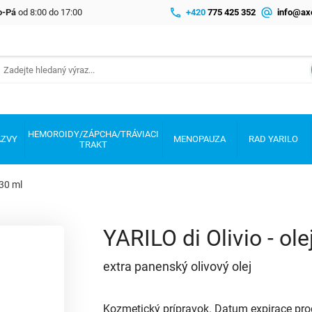
Po-Pá
od 8:00 do 17:00
+420
775 425 352
info@ax
HEMOROIDY/ZÁPCHA/TRÁVIACI
AZVY
MENOPAUZA
RAD YARILO
TRAKT
 30 ml
YARILO di Olivio - o
extra panenský olivový olej
Kozmetický prípravok. Datum expirace pro