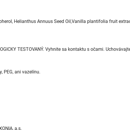
herol, Helianthus Annuus Seed Oil,Vanilla plantifolia fruit extrac
GICKY TESTOVANÝ. Vyhnite sa kontaktu s očami. Uchovávajte
, PEG, ani vazelínu.
XONIA, a.s.