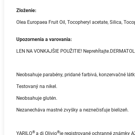
Zloženie:
Olea Europaea Fruit Oil, Tocopheryl acetate, Silica, Tocop
Upozornenia a varovania:
LEN NA VONKAJŠIE POUŽITIE! Neprehĺtajte.DERMATOLO
Neobsahuje parabény, pridané farbivá, konzervačné látky
Testovaný na nikel.
Neobsahuje glutén.
Nezanecháva mastné zvyšky a neznečisťuje bielizeň.
®
®
YARILO
a di Olivio
je registrované ochranné známky A