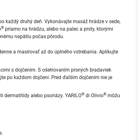
o každý druhý deň. Vykonávajte masáž hrádze v sede,
®
o
priamo na hrádzu, alebo na palec a prsty, ktorými
šenému napätiu počas pôrodu.
denne a masírovať až do úplného vstrebania. Aplikujte
acimi s dojčením. S ošetrovaním prsných bradaviek
jte po každom dojčení. Pred ďalším dojčením nie je
®
®
sti dermatitídy alebo psoriázy. YARILO
di Olivio
môžu
e.