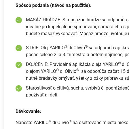
Spôsob podania (návod na použitie):
MASÁŽ HRÁDZE: S masážou hrádze sa odporúča zača
ideálne po kúpeli alebo sprchovaní, sama alebo s 
budete masáž vykonávať. Masáž hrádze uvoľňuje m
®
®
STRIE: Olej YARILO
di Olivio
sa odporúča aplikova
počas celého 2. a 3. trimestra a potom najmenej p
®
DOJČENIE: Pravidelná aplikácia oleja YARILO
di O
®
®
olejom YARILO
di Olivio
sa odporúča začať 15 dn
nutné bradavky omývať, všetky zložky prípravku sú 
Starostlivosť o citlivú, suchú, svrbivú či podrážde
používať aj deti.
Dávkovanie:
®
®
Naneste YARILO
di Olivio
na ošetrované miesta niekoľk