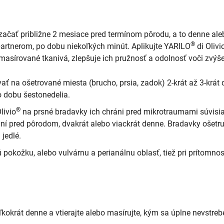
ť približne 2 mesiace pred termínom pôrodu, a to denne aleb
®
partnerom, po dobu niekoľkých minút. Aplikujte YARILO
di Olivi
asírované tkanivá, zlepšuje ich pružnosť a odolnosť voči zvý
ť na ošetrované miesta (brucho, prsia, zadok) 2-krát až 3-krát 
o dobu šestonedelia.
®
livio
na prsné bradavky ich chráni pred mikrotraumami súvisi
í pred pôrodom, dvakrát alebo viackrát denne. Bradavky ošetru
jedlé.
nú pokožku, alebo vulvárnu a perianálnu oblasť, tiež pri prítomno
okrát denne a vtierajte alebo masírujte, kým sa úplne nevstreb