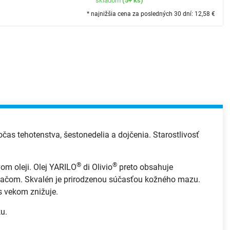
skladom
(5+ ks)
* najnižšia cena za posledných 30 dní: 12,58
€
as tehotenstva, šestonedelia a dojčenia. Starostlivosť
®
®
om oleji. Olej YARILO
di Olivio
preto obsahuje
vačom. Skvalén je prirodzenou súčasťou kožného mazu.
s vekom znižuje.
u.