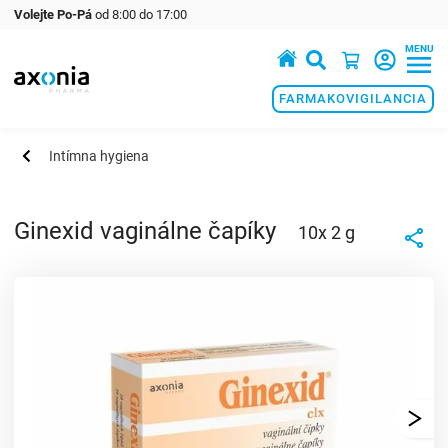
Volejte Po-Pá
od 8:00 do 17:00
MENU
Prémiové produkty v oblasti zdraví a krásy
FARMAKOVIGILANCIA
Intímna hygiena
Ginexid vaginálne čapíky
10x 2 g