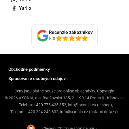
Yarilo
Recenzie zákazníkov
5.0
Obchodné podmienky
Spracovanie osobných údajov
Ceny jsou platné pouze pro online objednávky. Copyright
© 2026 AXONIA, a.s. Bydžovská 185/2 - 190 14 Praha 9 - Klánovice
- Telefon:
+420 775 425 352
,
info@axonia.eu
(e-shop),
Telefon:
+420 224 240 832
,
info@axonia.cz
(ostatní dotazy).
Clevero.
Chytrý e-shop na míru.