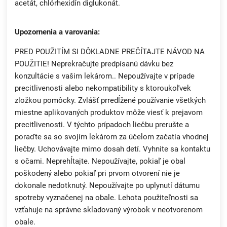
acetát, chlórhexidín diglukonát.
Upozornenia a varovania:
PRED POUŽITÍM SI DÔKLADNE PREČÍTAJTE NÁVOD NA
POUŽITIE! Neprekračujte predpísanú dávku bez
konzultácie s vašim lekárom.. Nepoužívajte v prípade
precitlivenosti alebo nekompatibility s ktoroukoľvek
zložkou pomôcky. Zvlášť prredĺžené používanie všetkých
miestne aplikovaných produktov môže viesť k prejavom
precitlivenosti. V týchto prípadoch liečbu prerušte a
poraďte sa so svojím lekárom za účelom začatia vhodnej
liečby. Uchovávajte mimo dosah detí. Vyhnite sa kontaktu
s očami. Neprehĺtajte. Nepoužívajte, pokiaľ je obal
poškodený alebo pokiaľ pri prvom otvorení nie je
dokonale nedotknutý. Nepoužívajte po uplynutí dátumu
spotreby vyznačenej na obale. Lehota použiteľnosti sa
vzťahuje na správne skladovaný výrobok v neotvorenom
obale.