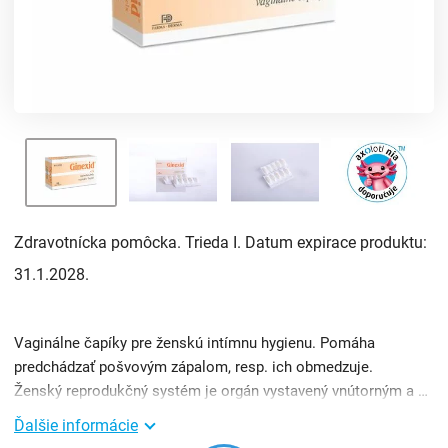
Zdravotnícka pomôcka. Trieda I. Datum expirace produktu:
31.1.2028.
Vaginálne čapíky pre ženskú intímnu hygienu. Pomáha
predchádzať pošvovým zápalom, resp. ich obmedzuje.
Ženský reprodukčný systém je orgán vystavený vnútorným a vonkajším kontaktom, a preto je vystavený aj prípadný ...
Ďalšie informácie