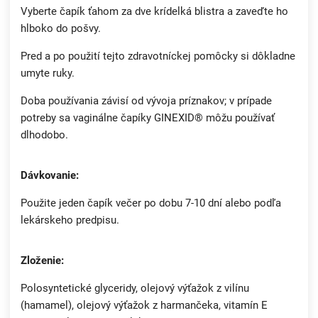
Vyberte čapík ťahom za dve krídelká blistra a zaveďte ho
hlboko do pošvy.
Pred a po použití tejto zdravotníckej pomôcky si dôkladne
umyte ruky.
Doba používania závisí od vývoja príznakov; v prípade
potreby sa vaginálne čapíky GINEXID® môžu používať
dlhodobo.
Dávkovanie:
Použite jeden čapík večer po dobu 7-10 dní alebo podľa
lekárskeho predpisu.
Zloženie:
Polosyntetické glyceridy, olejový výťažok z vilínu
(hamamel), olejový výťažok z harmančeka, vitamín E