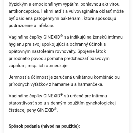
(fyzickým a emocionálnym vypätím, pohlavnou aktivitou,
antikoncepciou, liekmi atď.) a vulvovaginálna oblasť môže
byť osídlená patogénnymi baktériami, ktoré spôsobujú
podráždenie a infekcie.
®
Vaginálne čapíky GINEXID
sa indikujú na ženskú intímnu
hygienu pre svoj upokojujúci a ochranný účinok s
opätovným nastolením rovnováhy. Spojenie látok
prírodného pôvodu pomáha predchádzať pošvovým
zápalom, resp. ich obmedzuje.
Jemnosť a účinnosť je zaručená unikátnou kombináciou
prírodných výťažkov z hamamelu a harmančeka.
®
Vaginálne čapíky GINEXID
sú určené pre intímnu
starostlivosť spolu s denným použitím gynekologickej
®
čistiacej peny GINEXID
.
Spôsob podania (návod na použitie):