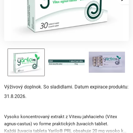
Výživový doplnok. So sladidlami. Datum expirace produktu:
31.8.2026.
Vysoko koncentrovaný extrakt z Vitexu jahňacieho (Vitex
agnus-castus) vo forme praktických žuvacích tabliet.
Každá žuvacia tableta Yarilo® PRL obsahuje 20 mg vysoko koncentrovaného sušeného extraktu z plodu Vitexu jahňa ...