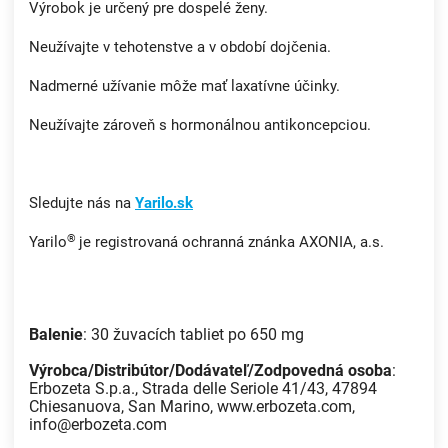
Výrobok je určený pre dospelé ženy.
Neužívajte v tehotenstve a v období dojčenia.
Nadmerné užívanie môže mať laxatívne účinky.
Neužívajte zároveň s hormonálnou antikoncepciou.
Sledujte nás na
Yarilo.sk
®
Yarilo
je registrovaná ochranná znánka AXONIA, a.s.
Balenie
: 30 žuvacích tabliet po 650 mg
Výrobca/Distribútor/Dodávateľ/Zodpovedná osoba
:
Erbozeta S.p.a., Strada delle Seriole 41/43, 47894
Chiesanuova, San Marino, www.erbozeta.com,
info@erbozeta.com