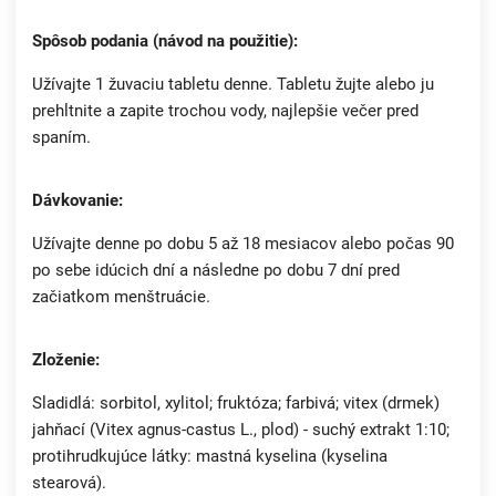
Spôsob podania (návod na použitie):
Užívajte 1 žuvaciu tabletu denne. Tabletu žujte alebo ju
prehltnite a zapite trochou vody, najlepšie večer pred
spaním.
Dávkovanie:
Užívajte denne po dobu 5 až 18 mesiacov alebo počas 90
po sebe idúcich dní a následne po dobu 7 dní pred
začiatkom menštruácie.
Zloženie:
Sladidlá: sorbitol, xylitol; fruktóza; farbivá; vitex (drmek)
jahňací (Vitex agnus-castus L., plod) - suchý extrakt 1:10;
protihrudkujúce látky: mastná kyselina (kyselina
stearová).