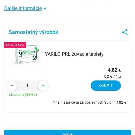
Ďalšie informácie
Samostatný výrobok
45 %
ZĽAVA
YARILO PRL žuvacie tablety
4,82
€
€
0,2
/ 1 g
KOUPIT
skladom
(5+ ks)
* najnižšia cena za posledných 30 dní: 4,82
€