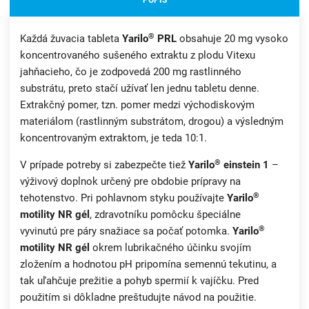
POPIS
®
Každá žuvacia tableta
Yarilo
PRL
obsahuje 20 mg vysoko
koncentrovaného sušeného extraktu z plodu Vitexu
jahňacieho, čo je zodpovedá 200 mg rastlinného
substrátu, preto stačí užívať len jednu tabletu denne.
Extrakčný pomer, tzn. pomer medzi východiskovým
materiálom (rastlinným substrátom, drogou) a výsledným
koncentrovaným extraktom, je teda 10:1.
®
V prípade potreby si zabezpečte tiež
Yarilo
einstein 1
–
výživový doplnok určený pre obdobie prípravy na
®
tehotenstvo. Pri pohlavnom styku používajte
Yarilo
motility NR gél
, zdravotníku pomôcku špeciálne
®
vyvinutú pre páry snažiace sa počať potomka.
Yarilo
motility NR gél
okrem lubrikačného účinku svojím
zložením a hodnotou pH pripomína semennú tekutinu, a
tak uľahčuje prežitie a pohyb spermií k vajíčku. Pred
použitím si dôkladne preštudujte návod na použitie.