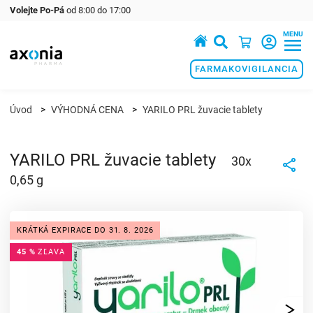
Volejte Po-Pá
od 8:00 do 17:00
MENU
Prémiové produkty v oblasti zdraví a krásy
FARMAKOVIGILANCIA
Úvod
VÝHODNÁ CENA
YARILO PRL žuvacie tablety
YARILO PRL žuvacie tablety
30x
0,65 g
KRÁTKÁ EXPIRACE DO 31. 8. 2026
45 %
ZĽAVA