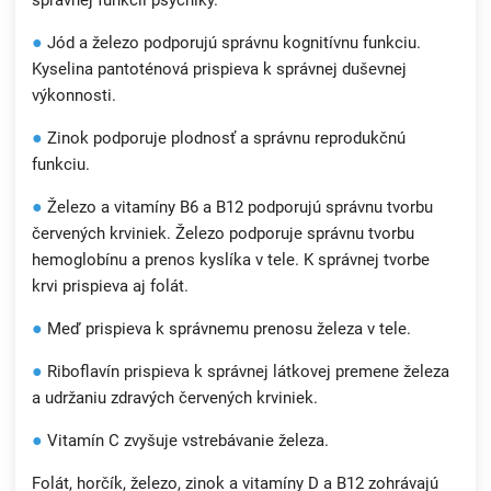
správnej funkcii psychiky.
●
Jód a železo podporujú správnu kognitívnu funkciu.
Kyselina pantoténová prispieva k správnej duševnej
výkonnosti.
●
Zinok podporuje plodnosť a správnu reprodukčnú
funkciu.
●
Železo a vitamíny B6 a B12 podporujú správnu tvorbu
červených krviniek. Železo podporuje správnu tvorbu
hemoglobínu a prenos kyslíka v tele. K správnej tvorbe
krvi prispieva aj folát.
●
Meď prispieva k správnemu prenosu železa v tele.
●
Riboflavín prispieva k správnej látkovej premene železa
a udržaniu zdravých červených krviniek.
●
Vitamín C zvyšuje vstrebávanie železa.
Folát, horčík, železo, zinok a vitamíny D a B12 zohrávajú