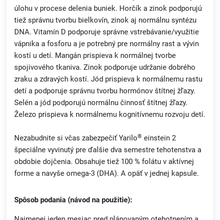
úlohu v procese delenia buniek. Horčík a zinok podporujú
tiež správnu tvorbu bielkovín, zinok aj normálnu syntézu
DNA. Vitamín D podporuje správne vstrebávanie/využitie
vápnika a fosforu a je potrebný pre normálny rast a vývin
kostí u detí. Mangán prispieva k normálnej tvorbe
spojivového tkaniva. Zinok podporuje udržanie dobrého
zraku a zdravých kostí. Jód prispieva k normálnemu rastu
detí a podporuje správnu tvorbu hormónov štítnej žľazy.
Selén a jód podporujú normálnu činnosť štítnej žľazy.
Železo prispieva k normálnemu kognitívnemu rozvoju detí.
®
Nezabudnite si včas zabezpečiť Yarilo
einstein 2
špeciálne vyvinutý pre ďalšie dva semestre tehotenstva a
obdobie dojčenia. Obsahuje tiež 100 % folátu v aktívnej
forme a navyše omega-3 (DHA). A opäť v jednej kapsule.
Spôsob podania (návod na použitie):
Najmenej jeden mesiac pred plánovaným otehotnením a