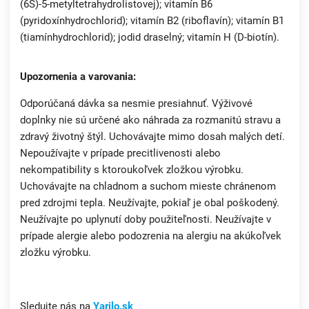
(6S)-5-metyltetrahydrolistovej); vitamín B6
(pyridoxínhydrochlorid); vitamín B2 (riboflavín); vitamín B1
(tiamínhydrochlorid); jodid draselný; vitamín H (D-biotín).
Upozornenia a varovania:
Odporúčaná dávka sa nesmie presiahnuť. Výživové
doplnky nie sú určené ako náhrada za rozmanitú stravu a
zdravý životný štýl. Uchovávajte mimo dosah malých detí.
Nepoužívajte v prípade precitlivenosti alebo
nekompatibility s ktoroukoľvek zložkou výrobku.
Uchovávajte na chladnom a suchom mieste chránenom
pred zdrojmi tepla. Neužívajte, pokiaľ je obal poškodený.
Neužívajte po uplynutí doby použiteľnosti. Neužívajte v
prípade alergie alebo podozrenia na alergiu na akúkoľvek
zložku výrobku.
Sledujte nás na
Yarilo.sk