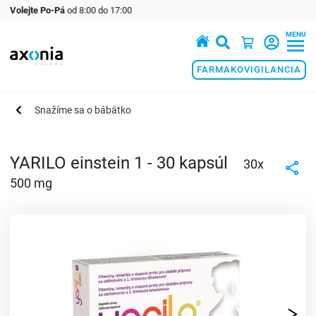
Volejte Po-Pá
od 8:00 do 17:00
MENU
Prémiové produkty v oblasti zdraví a krásy
FARMAKOVIGILANCIA
Snažíme sa o bábätko
YARILO einstein 1 - 30 kapsúl
30x
500 mg