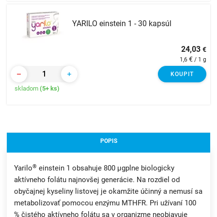
YARILO einstein 1 - 30 kapsúl
24,03
€
€
1,6
/ 1 g
KOUPIT
skladom
(5+ ks)
POPIS
®
Yarilo
einstein 1 obsahuje 800 µgplne biologicky
aktívneho folátu najnovšej generácie. Na rozdiel od
obyčajnej kyseliny listovej je okamžite účinný a nemusí sa
metabolizovať pomocou enzýmu MTHFR. Pri užívaní 100
% čistého aktívneho folátu sa v organizme neobjavuje