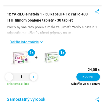
1x YARILO einstein 1 - 30 kapsúl + 1x Yarilo 400
THF filmom obalené tablety - 30 tabliet
Prečo by vás táto ponuka mala zaujímať? Yarilo einstein 1
odporúčame užívať v rámci prípravy na te ...
Ďalšie informácie
1x
1x
+
24,05
€
KOUPIT
skladom
(5+ ks)
Ušetříte 26 % / 8,00
€
Samostatný výrobok