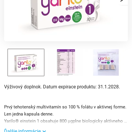
Výživový doplnok. Datum expirace produktu: 31.1.2028.
Prvý tehotenský multivitamín so 100 % folátu v aktívnej forme.
Len jedna kapsula denne.
Yarilo® einstein 1 obsahuje 800 µgplne biologicky aktívneho folátu najnovšej generácie. Na rozdiel od obyčajne ...
Ďalšie informácie