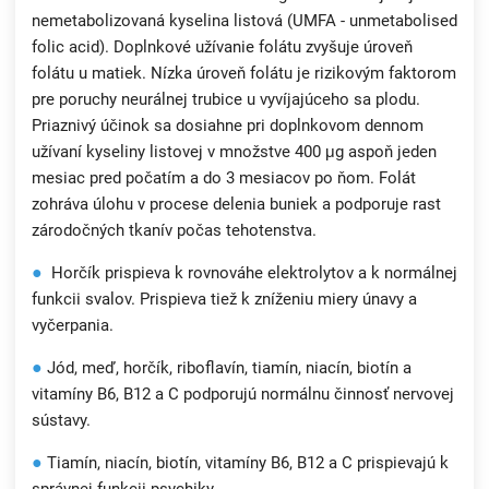
nemetabolizovaná kyselina listová (UMFA - unmetabolised
folic acid). Doplnkové užívanie folátu zvyšuje úroveň
folátu u matiek. Nízka úroveň folátu je rizikovým faktorom
pre poruchy neurálnej trubice u vyvíjajúceho sa plodu.
Priaznivý účinok sa dosiahne pri doplnkovom dennom
užívaní kyseliny listovej v množstve 400 μg aspoň jeden
mesiac pred počatím a do 3 mesiacov po ňom. Folát
zohráva úlohu v procese delenia buniek a podporuje rast
zárodočných tkanív počas tehotenstva.
●
Horčík prispieva k rovnováhe elektrolytov a k normálnej
funkcii svalov. Prispieva tiež k zníženiu miery únavy a
vyčerpania.
●
Jód, meď, horčík, riboflavín, tiamín, niacín, biotín a
vitamíny B6, B12 a C podporujú normálnu činnosť nervovej
sústavy.
●
Tiamín, niacín, biotín, vitamíny B6, B12 a C prispievajú k