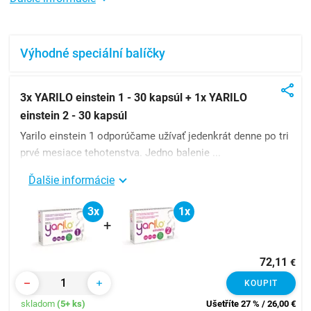
Výhodné speciální balíčky
3x YARILO einstein 1 - 30 kapsúl + 1x YARILO
einstein 2 - 30 kapsúl
Yarilo einstein 1 odporúčame užívať jedenkrát denne po tri
prvé mesiace tehotenstva. Jedno balenie ...
Ďalšie informácie
3x
1x
+
72,11
€
KOUPIT
skladom
(5+ ks)
Ušetříte 27 % / 26,00
€