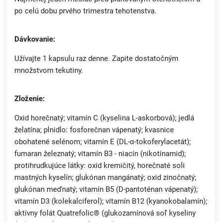
po celú dobu prvého trimestra tehotenstva.
Dávkovanie:
Užívajte 1 kapsulu raz denne. Zapite dostatočným
množstvom tekutiny.
Zloženie:
Oxid horečnatý; vitamín C (kyselina L-askorbová); jedlá
želatína; plnidlo: fosforečnan vápenatý; kvasnice
obohatené selénom; vitamín E (DL-α-tokoferylacetát);
fumaran železnatý; vitamín B3 - niacín (nikotínamid);
protihrudkujúce látky: oxid kremičitý, horečnaté soli
mastných kyselín; glukónan mangánatý; oxid zinočnatý;
glukónan meďnatý; vitamín B5 (D-pantoténan vápenatý);
vitamín D3 (kolekalciferol); vitamín B12 (kyanokobalamín);
aktívny folát Quatrefolic® (glukozamínová soľ kyseliny