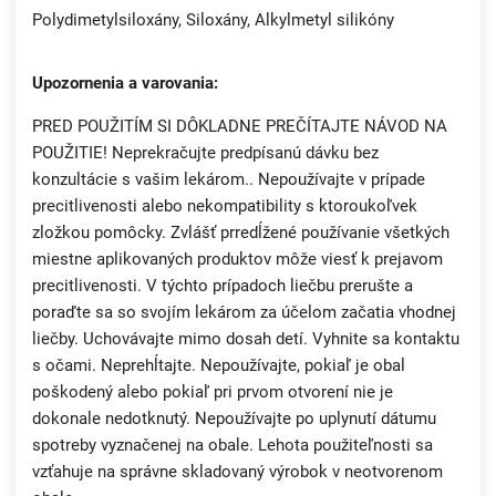
Polydimetylsiloxány, Siloxány, Alkylmetyl silikóny
Upozornenia a varovania:
PRED POUŽITÍM SI DÔKLADNE PREČÍTAJTE NÁVOD NA
POUŽITIE! Neprekračujte predpísanú dávku bez
konzultácie s vašim lekárom.. Nepoužívajte v prípade
precitlivenosti alebo nekompatibility s ktoroukoľvek
zložkou pomôcky. Zvlášť prredĺžené používanie všetkých
miestne aplikovaných produktov môže viesť k prejavom
precitlivenosti. V týchto prípadoch liečbu prerušte a
poraďte sa so svojím lekárom za účelom začatia vhodnej
liečby. Uchovávajte mimo dosah detí. Vyhnite sa kontaktu
s očami. Neprehĺtajte. Nepoužívajte, pokiaľ je obal
poškodený alebo pokiaľ pri prvom otvorení nie je
dokonale nedotknutý. Nepoužívajte po uplynutí dátumu
spotreby vyznačenej na obale. Lehota použiteľnosti sa
vzťahuje na správne skladovaný výrobok v neotvorenom