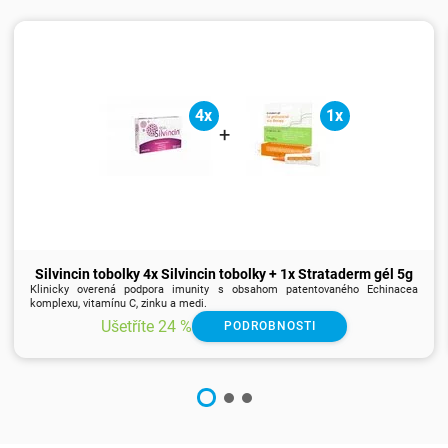
4x
1x
+
Silvincin tobolky 4x Silvincin tobolky + 1x Strataderm gél 5g
Klinicky overená podpora imunity s obsahom patentovaného Echinacea
komplexu, vitamínu C, zinku a medi.
Ušetříte 24 %
PODROBNOSTI