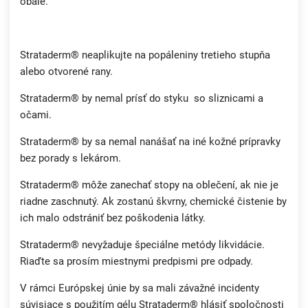
obale.
Strataderm® neaplikujte na popáleniny tretieho stupňa
alebo otvorené rany.
Strataderm® by nemal prísť do styku so sliznicami a
očami.
Strataderm® by sa nemal nanášať na iné kožné prípravky
bez porady s lekárom.
Strataderm® môže zanechať stopy na oblečení, ak nie je
riadne zaschnutý. Ak zostanú škvrny, chemické čistenie by
ich malo odstrániť bez poškodenia látky.
Strataderm® nevyžaduje špeciálne metódy likvidácie.
Riaďte sa prosím miestnymi predpismi pre odpady.
V rámci Európskej únie by sa mali závažné incidenty
súvisiace s použitím gélu Strataderm® hlásiť spoločnosti