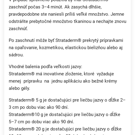
zaschnúť počas 3–4 minút. Ak zasychá dlhšie,
pravdepodobne ste naniesli príliš veľké množstvo. Jemne
odstráňte prebytočné množstvo tkaninou a nechajte znovu
zaschnúť.
Po zaschnutí môže byť Strataderm® prekrytý prípravkami
na opaľovanie, kozmetikou, elastickou bielizňou alebo aj
sádrou.
Vhodné balenia podľa veľkosti jazvy:
Strataderm® má inovatívne zloženie, ktoré vyžaduje
menej prípravku na jednu aplikáciu ako bežné krémy
alebo gély.
Strataderm® 5 g je dostačujúci pre liečbu jazvy o dĺžke 2–
3 cm po dobu viac ako 90 dní.
Strataderm®10 g je dostačujúci pre liečbu jazvy o dĺžke
5–7 cm po dobu viac ako 90 dní.
Strataderm® 20 g je dostačujúci pre liečbu jazvy o dĺžke