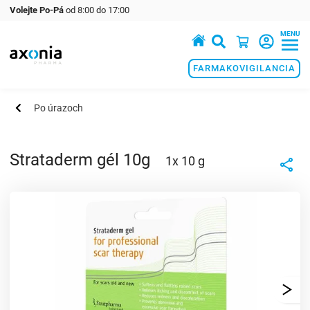
Volejte Po-Pá
od 8:00 do 17:00
MENU
Prémiové produkty v oblasti zdraví a krásy
FARMAKOVIGILANCIA
Po úrazoch
Strataderm gél 10g
1x 10 g