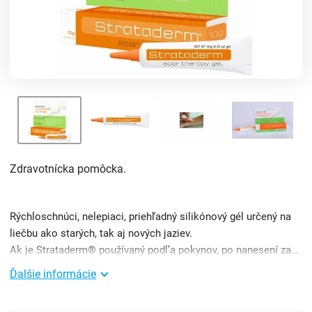
Zdravotnícka pomôcka.
Rýchloschnúci, nelepiaci, priehľadný silikónový gél určený na
liečbu ako starých, tak aj nových jaziev.
Ak je Strataderm® používaný podl’a pokynov, po nanesení zaschne a vytvorí silikónovú ochrannú vrstvu, ktorá pr ...
Ďalšie informácie