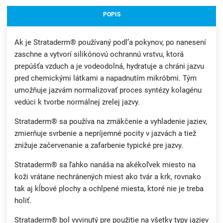
POPIS
Ak je Strataderm® používaný podl’a pokynov, po nanesení
zaschne a vytvorí silikónovú ochrannú vrstvu, ktorá
prepúšťa vzduch a je vodeodolná, hydratuje a chráni jazvu
pred chemickými látkami a napadnutím mikróbmi. Tým
umožňuje jazvám normalizovať proces syntézy kolagénu
vedúci k tvorbe normálnej zrelej jazvy.
Strataderm® sa používa na zmäkčenie a vyhladenie jaziev,
zmierňuje svrbenie a nepríjemné pocity v jazvách a tiež
znižuje začervenanie a zafarbenie typické pre jazvy.
Strataderm® sa ľahko nanáša na akékoľvek miesto na
koži vrátane nechránených miest ako tvár a krk, rovnako
tak aj kĺbové plochy a ochlpené miesta, ktoré nie je treba
holiť.
Strataderm® bol vyvinutý pre použitie na všetky typy jaziev