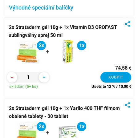
Výhodné speciální balíčky
2x Strataderm gél 10g + 1x Vitamín D3 OROFAST
sublingválny sprej 50 ml
2x
1x
+
74,58
€
KOUPIT
skladom
(5+ ks)
Ušetříte 12 % / 10,00
€
2x Strataderm gél 10g + 1x Yarilo 400 THF filmom
obalené tablety - 30 tabliet
2x
1x
+