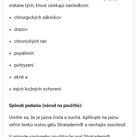
vrátane tých, ktoré vznikajú následkom:
●
chirurgických zákrokov
●
úrazov
●
chronických rán
●
popálenín
●
pohryzení
●
akné a
●
iných kožných ochorení.
Spôsob podania (návod na použitie):
Uistite sa, že je jazva čistá a suchá. Aplikujte na jazvu
veľmi tenkú vrstvu gélu Strataderm® a nechajte zaschnúť.
V prípade správneho použitia by mal Strataderm®