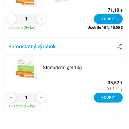
71,10
€
KOUPIT
skladom
(5+ ks)
Ušetříte 10 % / 8,00
€
Samostatný výrobok
Strataderm gél 10g
35,52
€
€
3,6
/ 1 g
KOUPIT
skladom
(5+ ks)