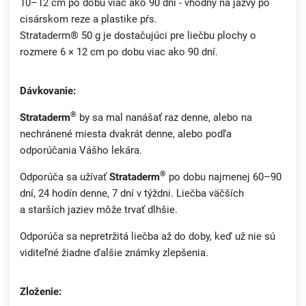
10–12 cm po dobu viac ako 90 dní - vhodný na jazvy po
cisárskom reze a plastike pŕs.
Strataderm® 50 g je dostačujúci pre liečbu plochy o
rozmere 6 × 12 cm po dobu viac ako 90 dní.
Dávkovanie:
®
Strataderm
by sa mal nanášať raz denne, alebo na
nechránené miesta dvakrát denne, alebo podľa
odporúčania Vášho lekára.
®
Odporúča sa užívať
Strataderm
po dobu najmenej 60–90
dní, 24 hodín denne, 7 dní v týždni. Liečba väčších
a starších jaziev môže trvať dlhšie.
Odporúča sa nepretržitá liečba až do doby, keď už nie sú
viditeľné žiadne ďalšie známky zlepšenia.
Zloženie: