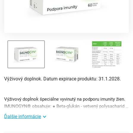
Výživový doplnok. Datum expirace produktu: 31.1.2028.
Výživový doplnok špeciálne vyvinutý na podporu imunity žien.
IMUNOGYN® obsahuje: ● Beta-glukán - vetvený polysacharid získaný z bunkových stien kvasiniek Sacc ...
Ďalšie informácie