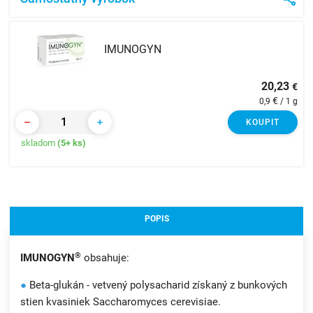
IMUNOGYN
20,23
€
€
0,9
/ 1 g
KOUPIT
skladom
(5+ ks)
POPIS
®
IMUNOGYN
obsahuje:
●
Beta-glukán - vetvený polysacharid získaný z bunkových
stien kvasiniek Saccharomyces cerevisiae.