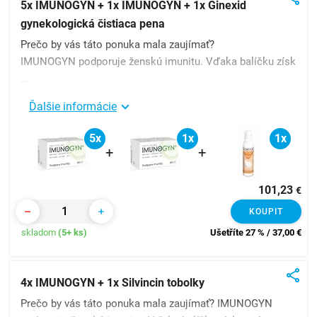
5x IMUNOGYN + 1x IMUNOGYN + 1x Ginexid
gynekologická čistiaca pena
Prečo by vás táto ponuka mala zaujímať?
IMUNOGYN podporuje ženskú imunitu. Vďaka balíčku získ
...
Ďalšie informácie
5x
1x
1x
+
+
101,23
€
KOUPIT
skladom
(5+ ks)
Ušetříte 27 % / 37,00
€
4x IMUNOGYN + 1x Silvincin tobolky
Prečo by vás táto ponuka mala zaujímať? IMUNOGYN