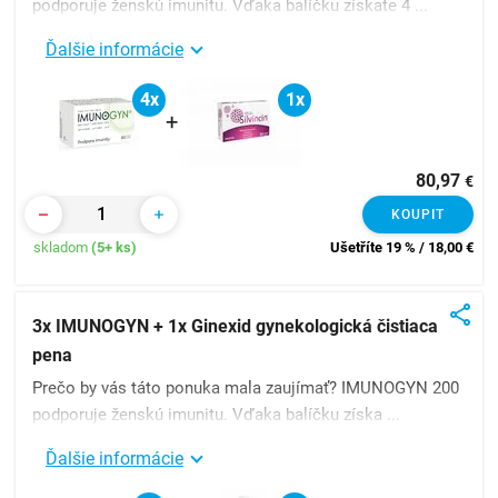
podporuje ženskú imunitu. Vďaka balíčku získate 4 ...
Ďalšie informácie
4x
1x
+
80,97
€
KOUPIT
skladom
(5+ ks)
Ušetříte 19 % / 18,00
€
3x IMUNOGYN + 1x Ginexid gynekologická čistiaca
pena
Prečo by vás táto ponuka mala zaujímať? IMUNOGYN 200
podporuje ženskú imunitu. Vďaka balíčku získa ...
Ďalšie informácie