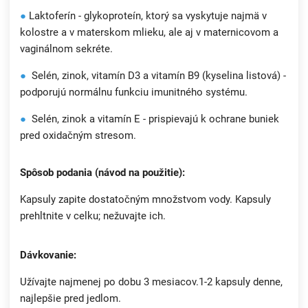
●
Laktoferín - glykoproteín, ktorý sa vyskytuje najmä v
kolostre a v materskom mlieku, ale aj v maternicovom a
vaginálnom sekréte.
●
Selén, zinok, vitamín D3 a vitamín B9 (kyselina listová) -
podporujú normálnu funkciu imunitného systému.
●
Selén, zinok a vitamín E - prispievajú k ochrane buniek
pred oxidačným stresom.
Spôsob podania (návod na použitie):
Kapsuly zapite dostatočným množstvom vody. Kapsuly
prehltnite v celku; nežuvajte ich.
Dávkovanie:
Užívajte najmenej po dobu 3 mesiacov.1-2 kapsuly denne,
najlepšie pred jedlom.