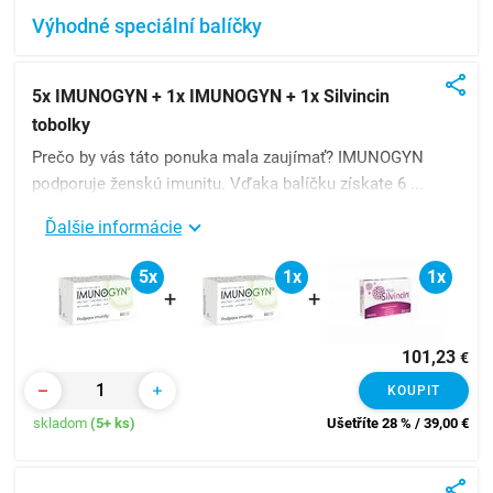
Výhodné speciální balíčky
5x IMUNOGYN + 1x IMUNOGYN + 1x Silvincin
tobolky
Prečo by vás táto ponuka mala zaujímať? IMUNOGYN
podporuje ženskú imunitu. Vďaka balíčku získate 6 ...
Ďalšie informácie
5x
1x
1x
+
+
101,23
€
KOUPIT
skladom
(5+ ks)
Ušetříte 28 % / 39,00
€