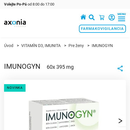
Volejte Po-Pá
od 8:00 do 17:00
MENU
Prémiové produkty v oblasti zdraví a krásy
FARMAKOVIGILANCIA
Úvod
VITAMÍN D3, IMUNITA
Pre ženy
IMUNOGYN
IMUNOGYN
60x 395 mg
NOVINKA