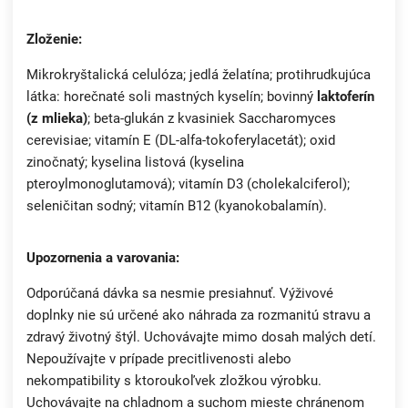
Zloženie:
Mikrokryštalická celulóza; jedlá želatína; protihrudkujúca
látka: horečnaté soli mastných kyselín; bovinný
laktoferín
(z mlieka)
; beta-glukán z kvasiniek Saccharomyces
cerevisiae; vitamín E (DL-alfa-tokoferylacetát); oxid
zinočnatý; kyselina listová (kyselina
pteroylmonoglutamová); vitamín D3 (cholekalciferol);
seleničitan sodný; vitamín B12 (kyanokobalamín).
Upozornenia a varovania:
Odporúčaná dávka sa nesmie presiahnuť. Výživové
doplnky nie sú určené ako náhrada za rozmanitú stravu a
zdravý životný štýl. Uchovávajte mimo dosah malých detí.
Nepoužívajte v prípade precitlivenosti alebo
nekompatibility s ktoroukoľvek zložkou výrobku.
Uchovávajte na chladnom a suchom mieste chránenom