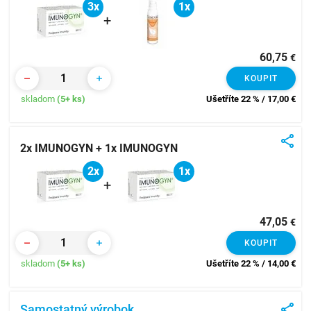
3x
1x
+
60,75
€
KOUPIT
skladom
(5+ ks)
Ušetříte 22 % / 17,00
€
2x IMUNOGYN + 1x IMUNOGYN
2x
1x
+
47,05
€
KOUPIT
skladom
(5+ ks)
Ušetříte 22 % / 14,00
€
Samostatný výrobok