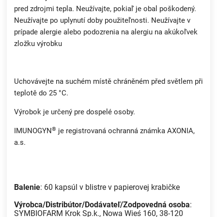
pred zdrojmi tepla. Neužívajte, pokiaľ je obal poškodený.
Neužívajte po uplynutí doby použiteľnosti. Neužívajte v
prípade alergie alebo podozrenia na alergiu na akúkoľvek
zložku výrobku
Uchovávejte na suchém místě chráněném před světlem při
teplotě do 25 °C.
Výrobok je určený pre dospelé osoby.
®
IMUNOGYN
je registrovaná ochranná známka AXONIA,
a.s.
Balenie
: 60 kapsúl v blistre v papierovej krabičke
Výrobca/Distribútor/Dodávateľ/Zodpovedná osoba
:
SYMBIOFARM Krok Sp.k., Nowa Wieś 160, 38-120