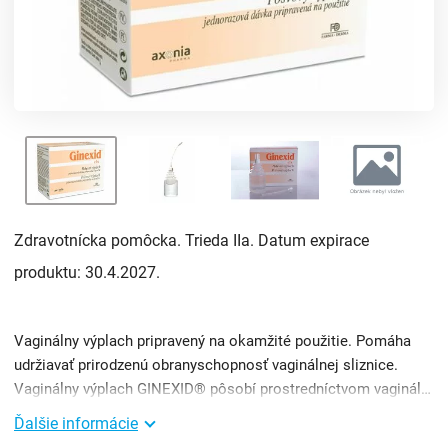
Zdravotnícka pomôcka. Trieda IIa. Datum expirace
produktu: 30.4.2027.
Vaginálny výplach pripravený na okamžité použitie. Pomáha
udržiavať prirodzenú obranyschopnosť vaginálnej sliznice.
Vaginálny výplach GINEXID® pôsobí prostredníctvom vaginálnej irigácie. Vďaka svojmu jemnému čistiacemu ...
Ďalšie informácie