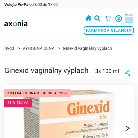
Volejte Po-Pá
od 8:00 do 17:00
MENU
Prémiové produkty v oblasti zdraví a krásy
FARMAKOVIGILANCIA
Úvod
VÝHODNÁ CENA
Ginexid vaginálny výplach
Ginexid vaginálny výplach
3x 100 ml
KRÁTKÁ EXPIRACE DO 30. 4. 2027
45 %
ZĽAVA