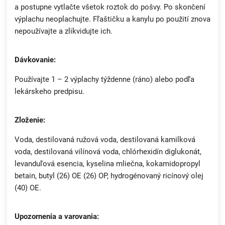
a postupne vytlačte všetok roztok do pošvy. Po skončení
výplachu neoplachujte. Fľaštičku a kanylu po použití znova
nepoužívajte a zlikvidujte ich.
Dávkovanie:
Používajte 1 – 2 výplachy týždenne (ráno) alebo podľa
lekárskeho predpisu.
Zloženie:
Voda, destilovaná ružová voda, destilovaná kamilková
voda, destilovaná vilínová voda, chlórhexidín diglukonát,
levanduľová esencia, kyselina mliečna, kokamidopropyl
betain, butyl (26) OE (26) OP, hydrogénovaný ricínový olej
(40) OE.
Upozornenia a varovania: