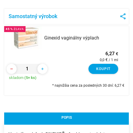
Samostatný výrobok
45 %
ZĽAVA
Ginexid vaginálny výplach
6,27
€
€
0,0
/ 1 ml
KOUPIT
skladom
(5+ ks)
* najnižšia cena za posledných 30 dní: 6,27
€
POPIS
®