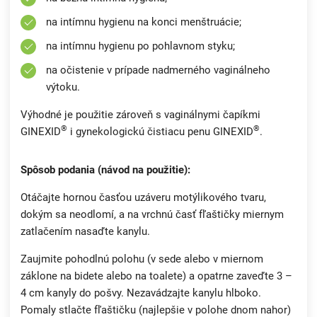
na intímnu hygienu na konci menštruácie;
na intímnu hygienu po pohlavnom styku;
na očistenie v prípade nadmerného vaginálneho
výtoku.
Výhodné je použitie zároveň s vaginálnymi čapíkmi
®
®
GINEXID
i gynekologickú čistiacu penu GINEXID
.
Spôsob podania (návod na použitie):
Otáčajte hornou časťou uzáveru motýlikového tvaru,
dokým sa neodlomí, a na vrchnú časť fľaštičky miernym
zatlačením nasaďte kanylu.
Zaujmite pohodlnú polohu (v sede alebo v miernom
záklone na bidete alebo na toalete) a opatrne zaveďte 3 –
4 cm kanyly do pošvy. Nezavádzajte kanylu hlboko.
Pomaly stlačte fľaštičku (najlepšie v polohe dnom nahor)