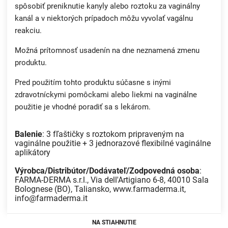
spôsobiť preniknutie kanyly alebo roztoku za vaginálny
kanál a v niektorých prípadoch môžu vyvolať vagálnu
reakciu.
Možná prítomnosť usadenín na dne neznamená zmenu
produktu.
Pred použitím tohto produktu súčasne s inými
zdravotníckymi pomôckami alebo liekmi na vaginálne
použitie je vhodné poradiť sa s lekárom.
Balenie
: 3 fľaštičky s roztokom pripraveným na
vaginálne použitie + 3 jednorazové flexibilné vaginálne
aplikátory
Výrobca/Distribútor/Dodávateľ/Zodpovedná osoba
:
FARMA-DERMA s.r.l., Via dell'Artigiano 6-8, 40010 Sala
Bolognese (BO), Taliansko, www.farmaderma.it,
info@farmaderma.it
NA STIAHNUTIE