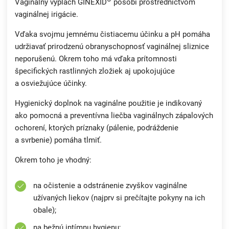
Vaginálny výplach GINEXID
pôsobí prostredníctvom
vaginálnej irigácie.
Vďaka svojmu jemnému čistiacemu účinku a pH pomáha
udržiavať prirodzenú obranyschopnosť vaginálnej sliznice
neporušenú. Okrem toho má vďaka prítomnosti
špecifických rastlinných zložiek aj upokojujúce
a osviežujúce účinky.
Hygienický doplnok na vaginálne použitie je indikovaný
ako pomocná a preventívna liečba vaginálnych zápalových
ochorení, ktorých príznaky (pálenie, podráždenie
a svrbenie) pomáha tlmiť.
Okrem toho je vhodný:
na očistenie a odstránenie zvyškov vaginálne
užívaných liekov (najprv si prečítajte pokyny na ich
obale);
na bežnú intímnu hygienu;